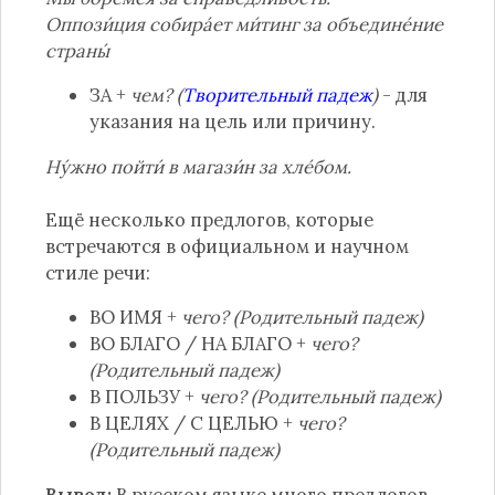
Оппози́ция собира́ет ми́тинг за объедине́ние
страны́
ЗА +
чем? (
Творительный падеж
)
- для
указания на цель или причину.
Ну́жно пойти́ в магази́н за хле́бом.
Ещё несколько предлогов, которые
встречаются в официальном и научном
стиле речи:
ВО ИМЯ +
чего? (Родительный падеж)
ВО БЛАГО / НА БЛАГО +
чего?
(Родительный падеж)
В ПОЛЬЗУ +
чего? (Родительный падеж)
В ЦЕЛЯХ / С ЦЕЛЬЮ +
чего?
(Родительный падеж)
Вывод:
В русском языке много предлогов