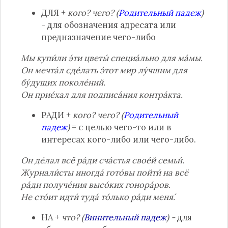
ДЛЯ +
кого? чего? (
Родительный падеж
)
- для обозначения адресата или
предназначение чего-либо
Мы купи́ли э́ти цветы́ специа́льно для ма́мы.
Он мечта́л сде́лать э́тот мир лу́чшим для
бу́дущих поколе́ний.
Он прие́хал для подписа́ния контра́кта.
РАДИ +
кого? чего? (
Родительный
падеж
)
= с целью чего-то или в
интересах кого-либо или чего-либо.
Он де́лал всё ра́ди сча́стья свое́й семьи́.
Журнали́сты иногда́ гото́вы пойти́ на всё
ра́ди получе́ния высо́ких гонора́ров.
Не сто́ит идти́ туда́ то́лько ра́ди меня́.
НА +
что? (
Винительный падеж
)
-
для