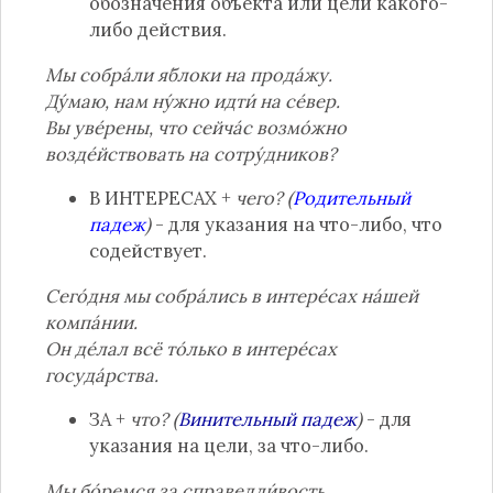
обозначения объекта или цели какого-
либо действия.
Мы собра́ли я́блоки на прода́жу.
Ду́маю, нам ну́жно идти́ на се́вер.
Вы уве́рены, что сейча́с возмо́жно
возде́йствовать на сотру́дников?
В ИНТЕРЕСАХ +
чего? (
Родительный
падеж
)
- для указания на что-либо, что
содействует.
Сего́дня мы собра́лись в интере́сах на́шей
компа́нии.
Он де́лал всё то́лько в интере́сах
госуда́рства.
ЗА +
что? (
Винительный падеж
)
- для
указания на цели, за что-либо.
Мы бо́ремся за справедли́вость.