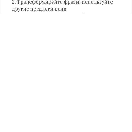
2. Трансформируйте фразы, используйте
другие предлоги цели.
Они поняли, что им нужно объединиться
во
имя
человечества.
Глава государства принимает решения и
действует
в интересах
народа.
Я давно работаю
на благо
современного
общества.
Это было убийство
с целью
ограбления.
Его попросили отказаться от контракта
в
пользу
государственной корпорации.
Источник фото:
pexels.com
.
Related Posts