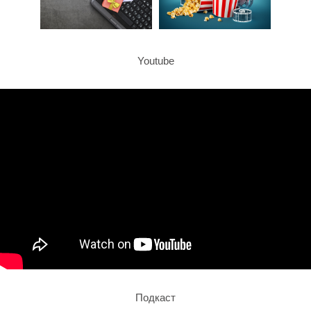
12 апреля - День
космонавтики
"Поехали!" - это
знаменитая фраза, которую сказал
Youtube
первый космонавт Юрий Гагарин.Юрий
Гагарин - обычный советский гражданин,
по профессии военный лётчик, но ста…
Read More
Комментариев нет:
:
лексика
новые слова
русский язык
учу
русский
grammar notebook
Подкаст