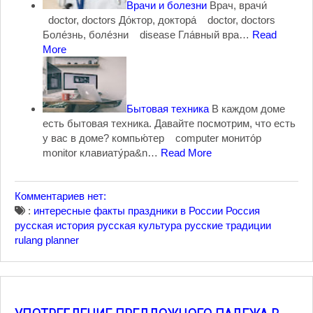
Врачи и болезни
Врач, врачи́
doctor, doctors До́ктор, доктора́ doctor, doctors
Боле́знь, боле́зни disease Гла́вный вра…
Read
More
Бытовая техника
В каждом доме
есть бытовая техника. Давайте посмотрим, что есть
у вас в доме? компью́тер computer монито́р
monitor клавиату́ра&n…
Read More
Комментариев нет:
:
интересные факты
праздники в России
Россия
русская история
русская культура
русские традиции
rulang planner