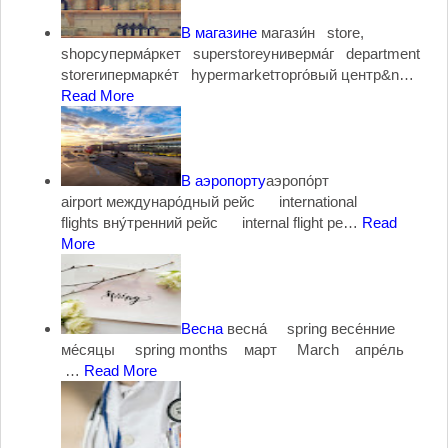
В магазине
магази́н store,
shopсуперма́ркет superstoreуниверма́г department
storeгипермарке́т hypermarketторго́вый центр&n…
Read More
В аэропорту
аэропо́рт
airport междунаро́дный рейс international
flights вну́тренний рейс internal flight ре…
Read
More
Весна
весна́ spring весе́нние
ме́сяцы spring months март March апре́ль
…
Read More