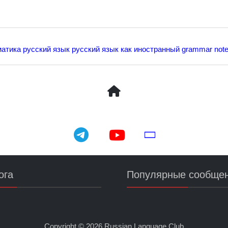
матика
русский язык
русский язык как иностранный
grammar not
telegram
youtube
email
ога
Популярные сообще
Copyright ©
2026
Russian Language Club