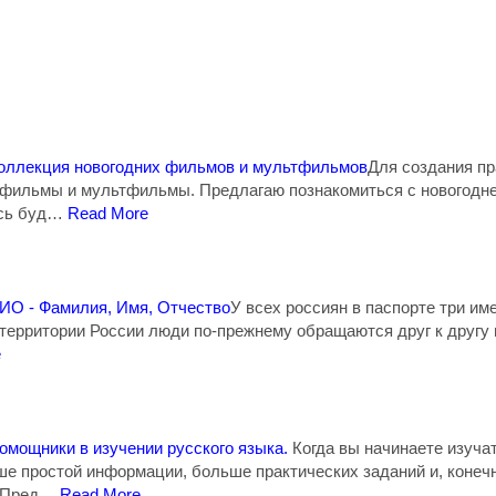
оллекция новогодних фильмов и мультфильмов
Для создания пр
 фильмы и мультфильмы. Предлагаю познакомиться с новогодне
есь буд…
Read More
ИО - Фамилия, Имя, Отчество
У всех россиян в паспорте три им
 территории России люди по-прежнему обращаются друг к другу п
e
омощники в изучении русского языка.
Когда вы начинаете изуча
ше простой информации, больше практических заданий и, конеч
а.Пред…
Read More