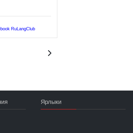
ebook
RuLangClub
ния
Ярлыки