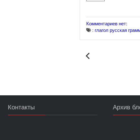
Комментариев нет:
:
глагол
русская грам
Контакты
Архив бл