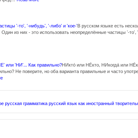
астицы '-то', '-нибудь', '-либо' и 'кое-'
В русском языке есть неско
Один из них - это использовать неопределённые частицы '-то', '-ни
НЕ' или 'НИ'... Как правильно?
НИкто́ или НЕ́кто, НИкогда́ или НЕ́
авильно? Не поверите, но оба варианта правильные и часто упот
re
ое
русская грамматика
русский язык как иностранный
творитель