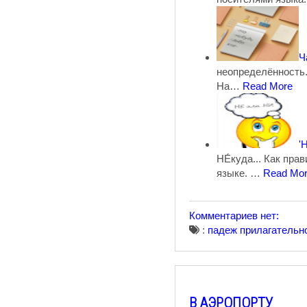
Ч
неопределённость. 
На…
Read More
'
НЕ́куда... Как пр
языке. …
Read Mo
Комментариев нет:
:
падеж
прилагательн
В АЭРОПОРТУ