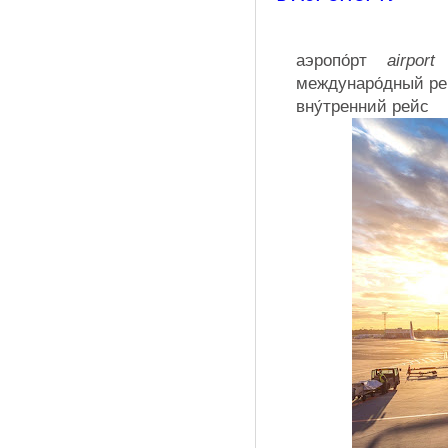
аэропо́рт
airport
междунаро́дный
вну́тренний ре