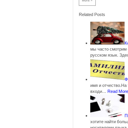
Related Posts
К
мы часто смотрим
русском язык. Зд
Ф
имя и отчество.На
входи…
Read Mor
П
хотите найти боль
носителями язык