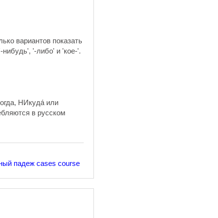
лько вариантов показать
будь', '-либо' и 'кое-'.
когда, НИкуда́ или
ребляются в русском
ный падеж
cases course