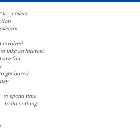
вать
collect
ction
ollector
t involved
to take an interest
 have fun
x
to get bored
busy
я
to spend time
ть
to do nothing
e