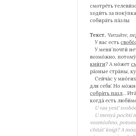
смотре́ть телеви
ходи́ть за поку́п
собира́ть па́злы
Текст.
Читайте, пе
У вас есть
свобо́
У меня́ почти́ не
возмо́жно, потому́
кни́ги
? А мо́жет
с
ра́зные стра́ны, к
Сейча́с у мно́ги
для себя́. Но мо́жн
собра́ть пазл
... И
когда́ есть люби́м
U vas yest' svobo
U menyá pochtí n
vozmózhno, potomú 
chitát' knígi? A mó