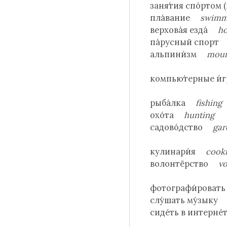
заня́тия спо́ртом 
пла́вание
swimm
верхова́я езда́
ho
па́русный спор
альпини́зм
moun
компью́терные 
рыба́лка
fishing
охо́та
hunting
садово́дство
gar
кулинари́я
cook
волонтёрство
vo
фотографи́рова
слу́шать му́зык
сиде́ть в интерн