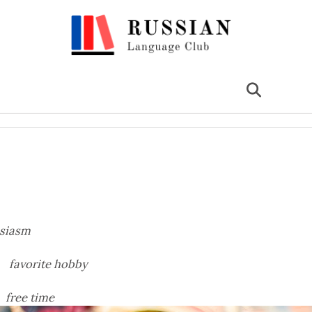
siasm
ие
favorite hobby
я
free time