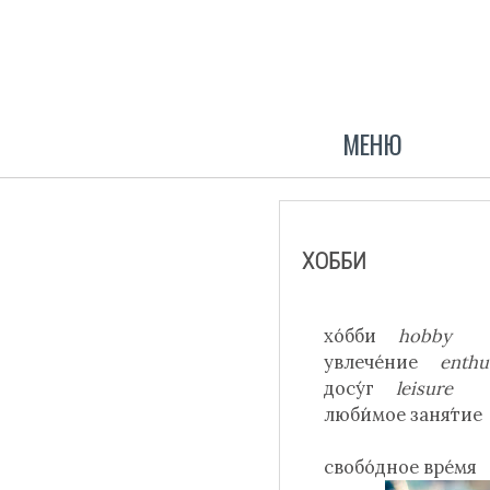
МЕНЮ
ХОББИ
хо́бби
hobby
увлече́ние
enthu
досу́г
leisure
люби́мое заня́т
свобо́дное вре́м