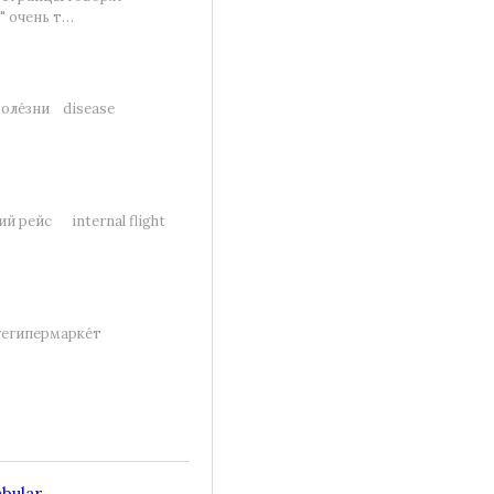
" очень т…
 боле́зни disease
ий рейс internal flight
reгипермарке́т
abular