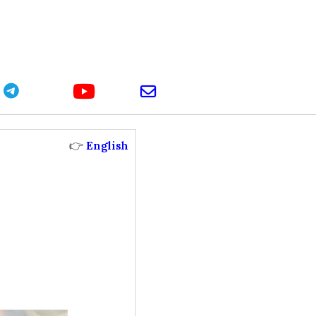
youtube
telegram
email
👉
English