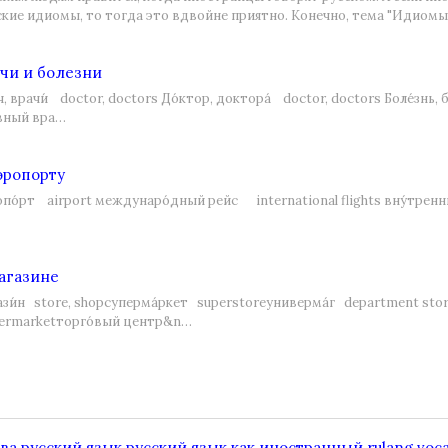
ские идиомы, то тогда это вдвойне приятно. Конечно, тема "Идиомы
чи и болезни
, врачи́ doctor, doctors До́ктор, доктора́ doctor, doctors Боле́знь,
́вный вра…
эропорту
опо́рт airport междунаро́дный рейс international flights вну́тренн
агазине
ази́н store, shopсуперма́ркет superstoreуниверма́г department sto
ermarketторго́вый центр&n…
ва
русский язык
русский язык как иностранный
rulang voc