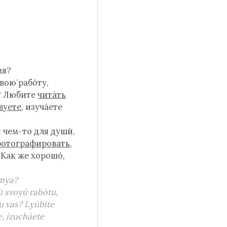
мя?
вою́ рабо́ту,
с? Лю́бите
чита́ть
вуете
, изуча́ете
я чем-то для души́,
отографировать
,
?
Как же хорошо́,
́mya?
 svoyú rabótu,
u vas? Lyúbite
te, izucháete