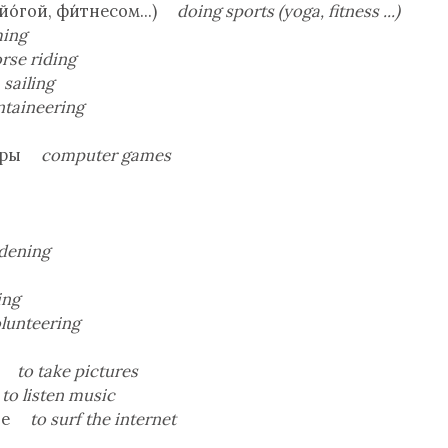
(йо́гой, фи́тнесом...)
doing sports (yoga, fitness ...)
ing
rse riding
т
sailing
taineering
и́гры
computer games
dening
ing
lunteering
ть
to take pictures
у
to listen music
е́те
to surf the internet