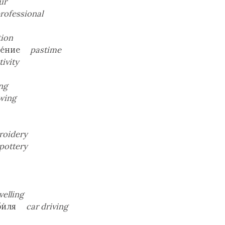
ur
rofessional
tion
де́ние
pastime
tivity
ng
wing
roidery
pottery
velling
оби́ля
car driving