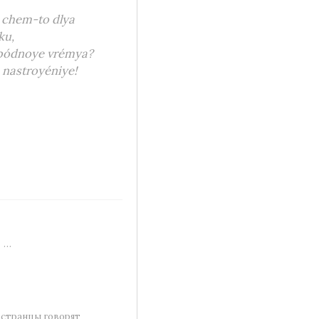
a chem-to dlya
ku,
vobódnoye vrémya?
 nastroyéniye!
ь …
ностранцы говорят