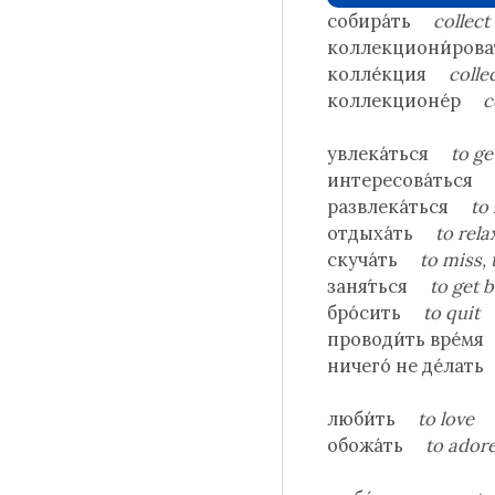
собира́ть
collect
коллекциони́ро
колле́кция
colle
коллекционе́р
c
увлека́ться
to ge
интересова́ться
развлека́ться
to
отдыха́ть
to rela
скуча́ть
to miss, 
заня́ться
to get 
бро́сить
to quit
проводи́ть вре́м
ничего́ не де́ла
люби́ть
to love
обожа́ть
to ador