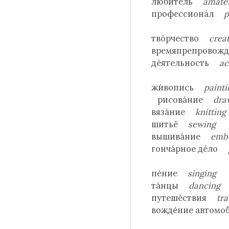
люби́тель
amate
профессиона́л
p
тво́рчество
crea
времяпрепровож
де́ятельность
ac
жи́вопись
painti
рисова́ние
dra
вяза́ние
knitting
шитьё
sewing
вышива́ние
emb
гонча́рное де́ло
пе́ние
singing
та́нцы
dancing
путеше́ствия
tra
вожде́ние автом