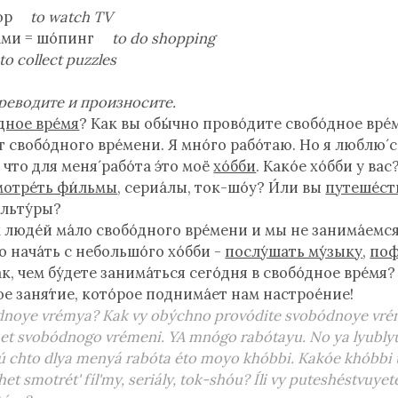
́зор
to watch TV
ками = шо́пинг
to do shopping
to collect puzzles
реводите и произносите.
дное вре́мя
? Как вы обы́чно прово́дите свобо́дное вре́
т свобо́дного вре́мени. Я мно́го рабо́таю. Но я люблю́ с
 что для меня́ рабо́та э́то моё
хо́бби
. Како́е хо́бби у ва
мотре́ть фи́льмы
, сериа́лы, ток-шо́у? И́ли вы
путеше́ст
ульту́ры?
х люде́й ма́ло свобо́дного вре́мени и мы не занима́емс
о нача́ть с небольшо́го хо́бби -
послу́шать му́зыку
,
поф
та́к, чем бу́дете занима́ться сего́дня в свобо́дное вре́мя
ое заня́тие, кото́рое поднима́ет нам настрое́ние!
́dnoye vrémya? Kak vy obýchno provódite svobódnoye vre
et svobódnogo vrémeni. YA mnógo rabótayu. No ya lyublyú
chto dlya menyá rabóta éto moyo khóbbi. Kakóe khóbbi 
zhet smotrét' fíl'my, seriály, tok-shóu? Íli vy puteshéstvuye