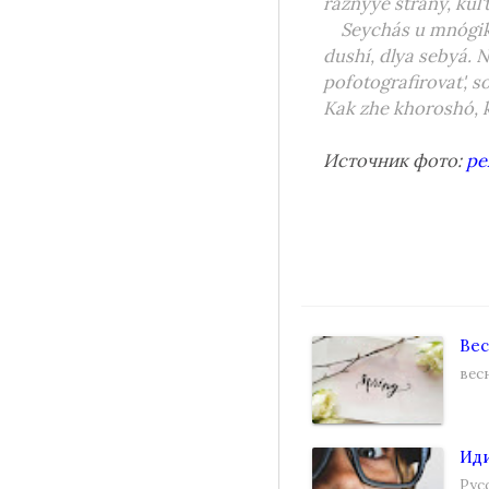
ráznyye strány, kul'
Seychás u mnógi
dushí, dlya sebyá. 
pofotografirovat', s
Kak zhe khoroshó, k
Источник фото:
pe
Ве
вес
Иди
Рус