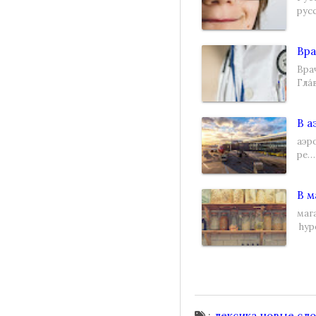
рус
Вра
Врач
Гла
В а
аэр
ре…
В м
маг
hyp
:
лексика
новые сло