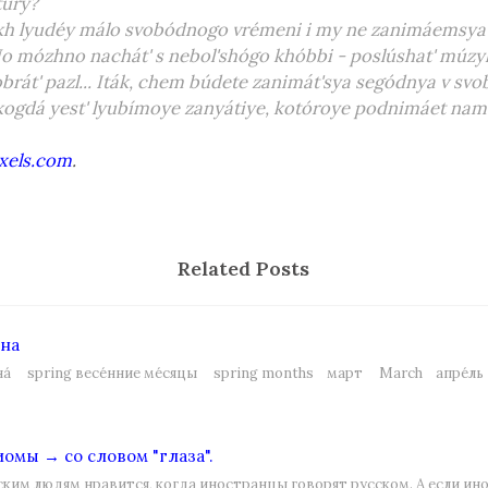
túry?
kh lyudéy málo svobódnogo vrémeni i my ne zanimáemsy
No mózhno nachát' s nebol'shógo khóbbi - poslúshat' múzy
obrát' pazl... Iták, chem búdete zanimát'sya segódnya v s
ogdá yest' lyubímoye zanyátiye, kotóroye podnimáet nam
xels.com
.
Related Posts
сна
на́ spring весе́нние ме́сяцы spring months март March апре́л
омы → со словом "глаза".
ским людям нравится, когда иностранцы говорят русском. А если и