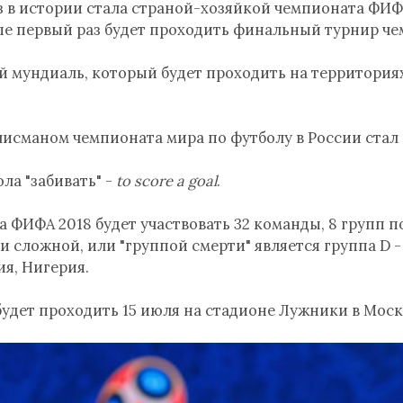
з в истории стала страной-хозяйкой чемпионата ФИФ
пе первый раз будет проходить финальный турнир ч
ый мундиаль, который будет проходить на территория
сманом чемпионата мира по футболу в России стал 
ола "забивать" -
to score a goal
.
 ФИФА 2018 будет участвовать 32 команды, 8 групп п
 сложной, или "группой смерти" является группа D -
ия, Нигерия.
удет проходить 15 июля на стадионе Лужники в Моск