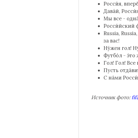
Росси́я, вперё
Дава́й, Росси́
Мы все - одна
Росси́йский фу
Russia, Russi
за вас!
Ну́жен гол! Н
Футбо́л - э́то
Гол! Гол! Все
Пусть отда́вит
С на́ми Росси́я
Источник фото:
fi