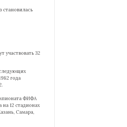
аз становилась
ут участвовать 32
В следующих
1982 года
2.
емпионата ФИФА
а на 12 стадионах
Казань, Самара,