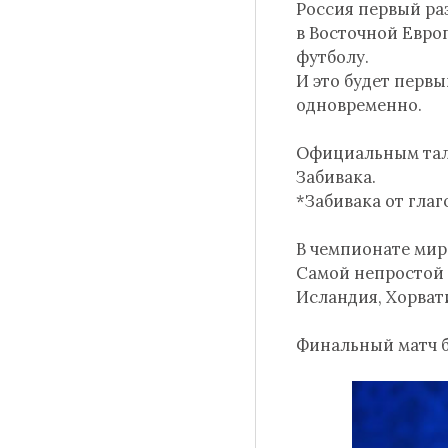
Россия первый ра
в Восточной Евро
футболу.
И это будет перв
одновременно.
Официальным тали
Забивака.
*Забивака от глаг
В чемпионате мира
Самой непростой и
Исландия, Хорват
Финальный матч б