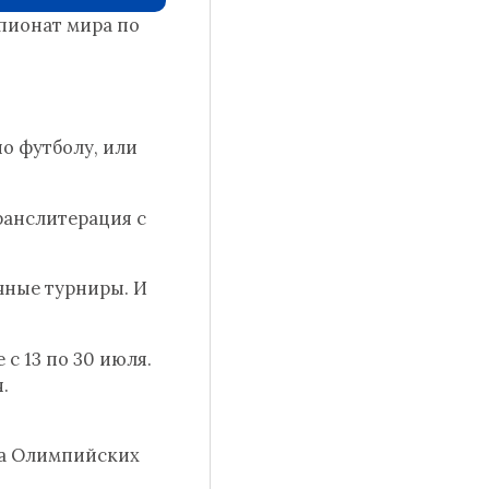
мпионат мира по
по футболу, или
ранслитерация с
очные турниры. И
с 13 по 30 июля.
.
на Олимпийских