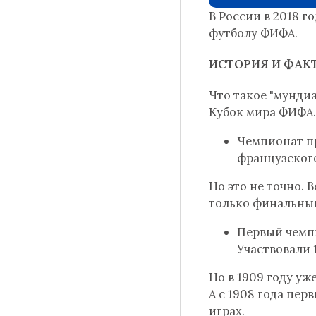
В России в 2018 г
футболу ФИФА.
ИСТОРИЯ И ФАК
Что такое "мунди
Кубок мира ФИФА
Чемпионат п
французского
Но это не точно. 
только финальный
Первый чемпи
Участвовали 
Но в 1909 году у
А с 1908 года пе
играх.