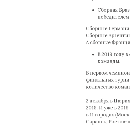
Сборная Браз
победителем 
Сборные Германии
Сборные Аргентины
А сборные Франци
В 2018 году 
команды.
В первом чемпиона
финальных турнир
количество команд
2 декабря в Цюри
2018. И уже в 201
в 11 городах (Мос
Саранск, Ростов-