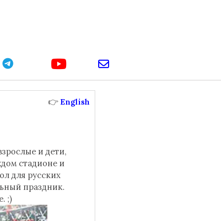
youtube
telegram
email
👉
English
взрослые и дети,
ждом стадионе и
бол для русских
льный праздник.
 ;)