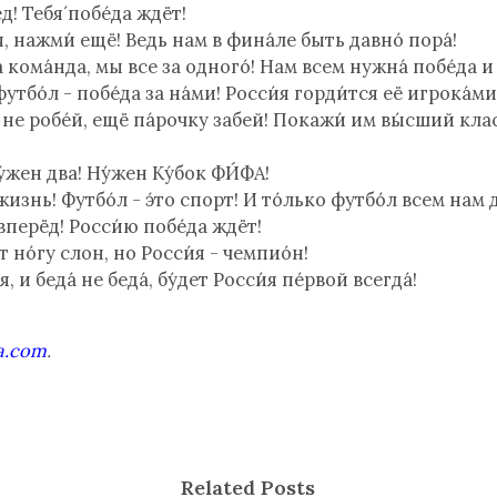
д! Тебя́ побе́да ждёт!
я, нажми́ ещё! Ведь нам в фина́ле быть давно́ пора́!
́ кома́нда, мы все за одного́! Нам всем нужна́ побе́да и
тбо́л - побе́да за на́ми! Росси́я горди́тся её игрока́ми
a, не робе́й, ещё па́рочку забей! Покажи́ им вы́сший кла
у́жен два! Ну́жен Ку́бок ФИ́ФА!
 жизнь! Футбо́л - э́то спорт! И то́лько футбо́л всем нам д
 вперёд! Росси́ю побе́да ждёт!
 но́гу слон, но Росси́я - чемпио́н!
, и беда́ не беда́, бу́дет Росси́я пе́рвой всегда́!
fa.com
.
Related Posts