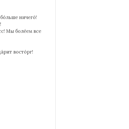
 бо́льше ничего́!
!
сс! Мы боле́ем все
а́рит восто́рг!