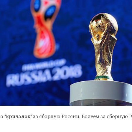
ко
"кричалок"
за сборную России. Болеем за сборную Р