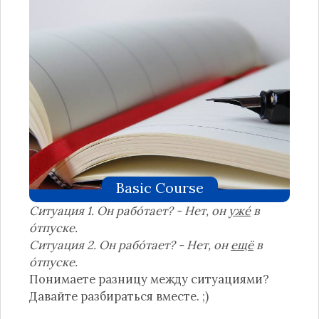
Basic Course
Ситуация 1. Он рабо́тает? - Нет, он
уже́
в
о́тпуске.
Ситуация 2. Он рабо́тает? - Нет, он
ещё
в
о́тпуске.
Понимаете разницу между ситуациями?
Давайте разбираться вместе. ;)