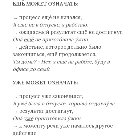
ЕЩЁ
МОЖЕТ ОЗНАЧАТЬ:
→ процесс ещё не начался,
Я
ещё
не в о́тпуске, я рабо́таю.
→ ожидаемый результат ещё не достигнут,
Она́
ещё
не пригото́вила у́жин.
→ действие, которое должно было
закончиться, ещё продолжается.
Ты до́ма? - Нет, я
ещё
на рабо́те, бу́ду в
о́фисе до семи́.
УЖЕ
МОЖЕТ ОЗНАЧАТЬ:
→ процесс уже закончился,
Я
уже́
была́ в о́тпуске, хорошо́ отдохну́ла.
→ результат достигнут,
Она́
уже́
пригото́вила у́жин.
→ к моменту речи уже началось другое
действие.