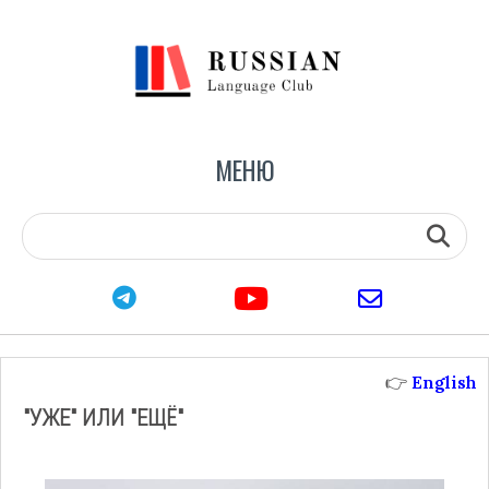
МЕНЮ
youtube
telegram
email
👉
English
"УЖЕ" ИЛИ "ЕЩЁ"