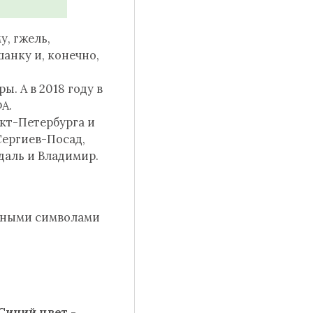
у, гжель,
анку и, конечно,
. А в 2018 году в
ФА.
кт-Петербурга и
Сергиев-Посад,
даль и Владимир.
енными символами
Синий цвет
-