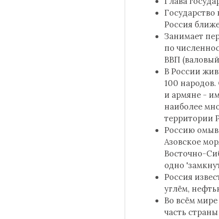
Глава госуда
Государство 
Россия ближе
Занимает пер
по численнос
ВВП (валовый
В России жи
100 народов.
и армяне - и
наиболее мн
территории 
Россию омыва
Азовское мор
Восточно-Сиб
одно 'замкну
Россия изве
углём, нефть
Во всём мире 
часть страны