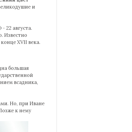
 великодушие и
 - 22 августа.
о. Известно
конце XVII века.
дна большая
сударственной
ением всадника,
ами. Но, при Иване
Позже к нему