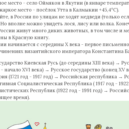
ое место - село Оймякон в Якутии (в январе темпера
 жаркое место - посёлок Утта в Калмыкии +45,4°С).
йте, в России по улицам не ходят медведи (только ес
. Но вполне можно увидеть лося, лису или волка. Коне
оссии живут много диких животных, в том числе и ме
ены в Красную книгу.
ии начинается с середины Х века - первое письменн
сочинениях византийского императора Константина Б
ударство Киевская Русь (до середины XIII века) → Р
 - начало XVI века) → Русское государство (конец XV ве
я (1721 год - 1917 год) → Российская республика → 
ивная Социалистическая Республика ( 1917 год - 1922
стических Республик (1922 год - 1991 год) → Россий
оящее время).