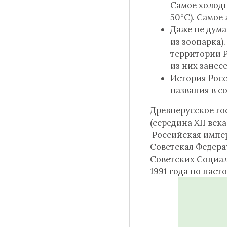
Самое холодн
50°С). Самое
Даже не дума
из зоопарка)
территории Р
из них занес
История Росс
названия в 
Древнерусское гос
(середина XII века
Российская импери
Советская Федерат
Советских Социали
1991 года по наст