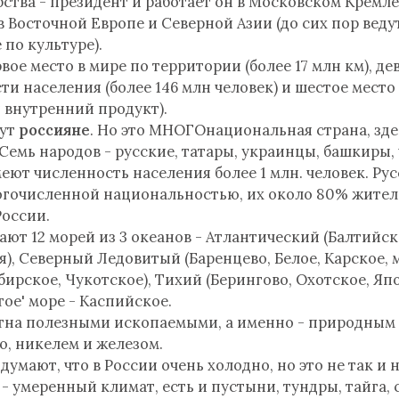
рства - президент и работает он в Московском Кремле
в Восточной Европе и Северной Азии (до сих пор вед
 по культуре).
вое место в мире по территории (более 17 млн км), де
ти населения (более 146 млн человек) и шестое место
 внутренний продукт).
вут
россияне
. Но это МНОГОнациональная страна, зде
 Семь народов - русские, татары, украинцы, башкиры,
меют численность населения более 1 млн. человек. Ру
огочисленной национальностью, их около 80% жител
России.
ют 12 морей из 3 океанов - Атлантический (Балтийск
я), Северный Ледовитый (Баренцево, Белое, Карское, 
ирское, Чукотское), Тихий (Берингово, Охотское, Япо
тое' море - Каспийское.
стна полезными ископаемыми, а именно - природным
ю, никелем и железом.
думают, что в России очень холодно, но это не так и 
 - умеренный климат, есть и пустыни, тундры, тайга, 