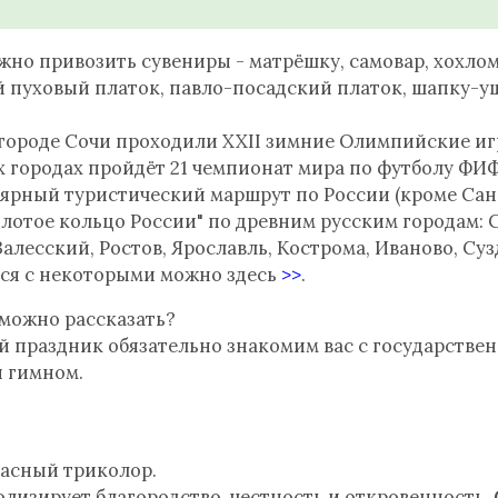
жно привозить сувениры - матрёшку, самовар, хохлом
 пуховый платок, павло-посадский платок, шапку-уш
в городе Сочи проходили XXII зимние Олимпийские игры
х городах пройдёт 21 чемпионат мира по футболу ФИ
ярный туристический маршрут по России (кроме Сан
олотое кольцо России" по древним русским городам: 
алесский, Ростов, Ярославль, Кострома, Иваново, Суз
ся с некоторыми можно здесь
>>
.
 можно рассказать?
й праздник обязательно знакомим вас с государств
и гимном.
асный триколор.
лизирует благородство, честность и откровенность.