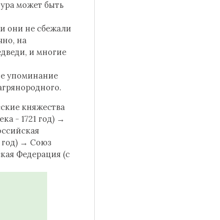
тура может быть
ли они не сбежали
чно, на
дведи, и многие
ое упоминание
агрянородного.
усские княжества
ка - 1721 год) →
Российская
 год) → Союз
ская Федерация (с