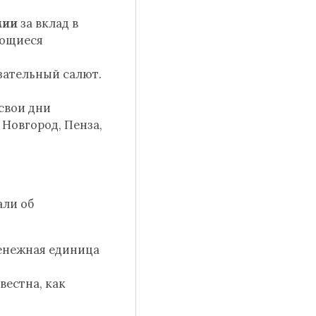
мии
за вклад в
ающиеся
зательный салют.
 свои дни
Новгород, Пенза,
али об
денежная единица
вестна, как