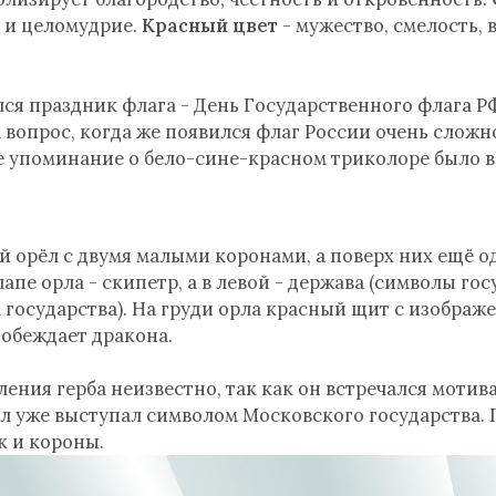
е и целомудрие.
Красный цвет
- мужество, смелость,
лся праздник флага - День Государственного флага РФ
 вопрос, когда же появился флаг России очень сложн
ое упоминание о бело-сине-красном триколоре было в 
й орёл с двумя малыми коронами, а поверх них ещё о
лапе орла - скипетр, а в левой - держава (символы го
 государства). На груди орла красный щит с изображ
обеждает дракона.
ения герба неизвестно, так как он встречался мотив
рёл уже выступал символом Московского государства. 
к и короны.