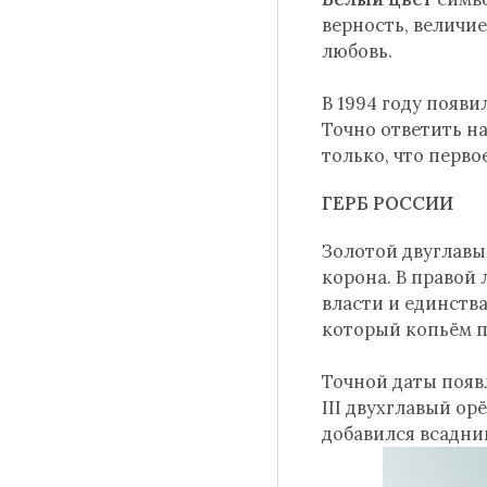
верность, величи
любовь.
В 1994 году появи
Точно ответить на
только, что перв
ГЕРБ РОССИИ
Золотой двуглавы
корона. В правой 
власти и единства
который копьём п
Точной даты появл
III двухглавый о
добавился всадни