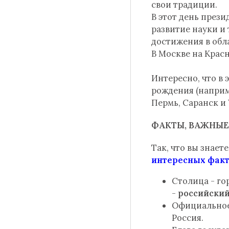
свои традиции.
В этот день прези
развитие науки и
достижения в обл
В Москве на Крас
Интересно, что в
рождения (наприм
Пермь, Саранск и 
ФАКТЫ, ВАЖНЫЕ
Так, что вы знает
интересных фак
Столица - г
-
российский
Официальное 
Россия.