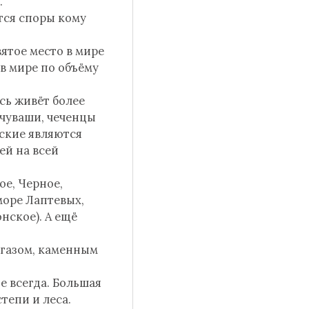
.
утся споры кому
вятое место в мире
 в мире по объёму
сь живёт более
 чуваши, чеченцы
сские являются
ей на всей
ое, Черное,
море Лаптевых,
нское). А ещё
 газом, каменным
не всегда. Большая
степи и леса.