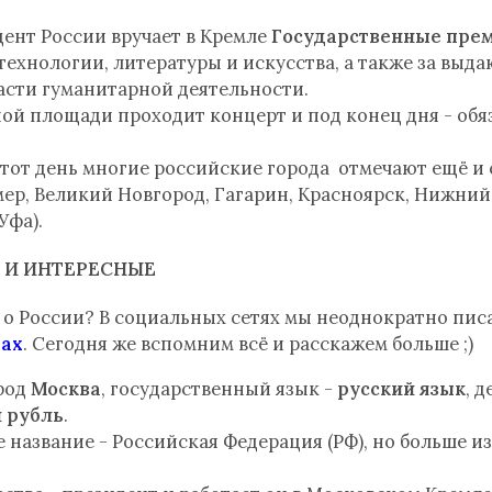
дент России вручает в Кремле
Государственные пре
 технологии, литературы и искусства, а также за выд
асти гуманитарной деятельности.
ной площади проходит концерт и под конец дня - обя
 этот день многие российские города отмечают ещё и
ер, Великий Новгород, Гагарин, Красноярск, Нижний 
Уфа).
 И ИНТЕРЕСНЫЕ
е о России? В социальных сетях мы неоднократно пис
тах
. Сегодня же вспомним всё и расскажем больше ;)
ород
Москва
, государственный язык -
русский язык
, 
 рубль
.
название - Российская Федерация (РФ), но больше из