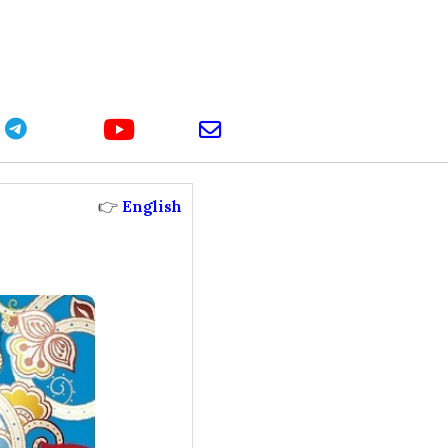
youtube
telegram
email
👉
English