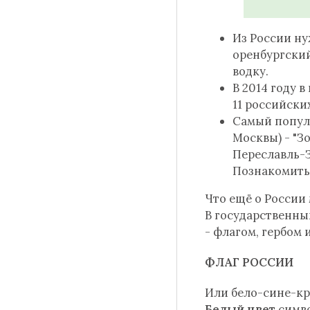
Из России ну
оренбургский
водку.
В 2014 году 
11 российски
Самый попул
Москвы) - "З
Переславль-З
Познакомить
Что ещё о России
В государственны
- флагом, гербом 
ФЛАГ РОССИИ
Или бело-сине-кр
Белый цвет
симво